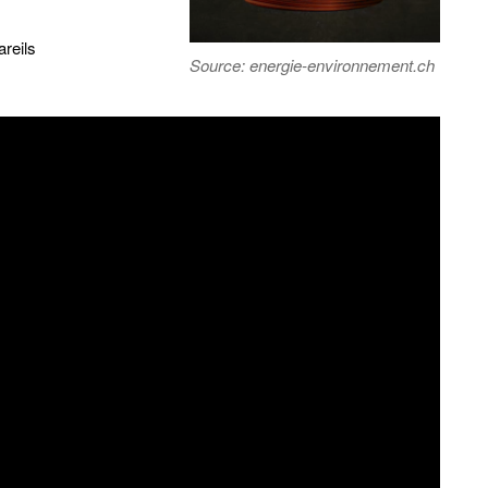
reils
Source: energie-environnement.ch