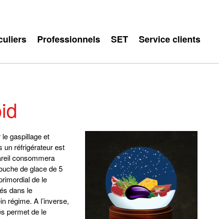
culiers
Professionnels
SET
Service clients
oid
 le gaspillage et
 un réfrigérateur est
pareil consommera
couche de glace de 5
primordial de le
és dans le
ein régime. A l’inverse,
lés permet de le