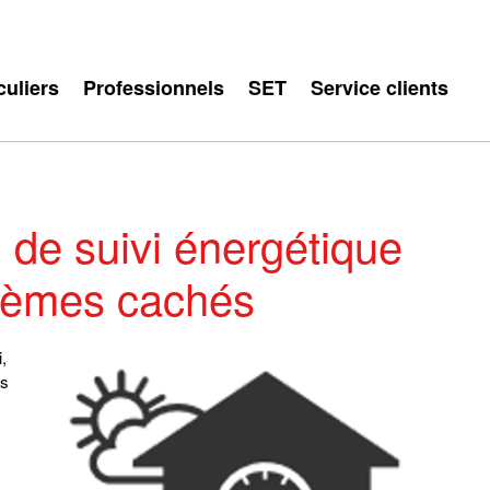
culiers
Professionnels
SET
Service clients
l de suivi énergétique
blèmes cachés
,
ns