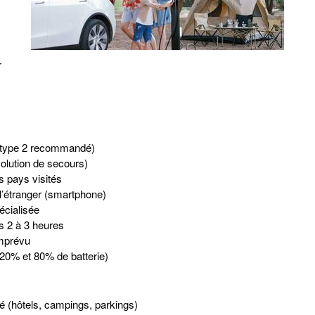
r
 (type 2 recommandé)
olution de secours)
es pays visités
l’étranger (smartphone)
pécialisée
s 2 à 3 heures
imprévu
 20% et 80% de batterie)
é (hôtels, campings, parkings)