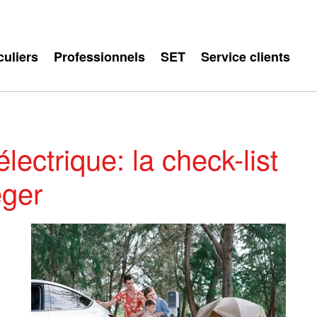
culiers
Professionnels
SET
Service clients
lectrique: la check-list
éger